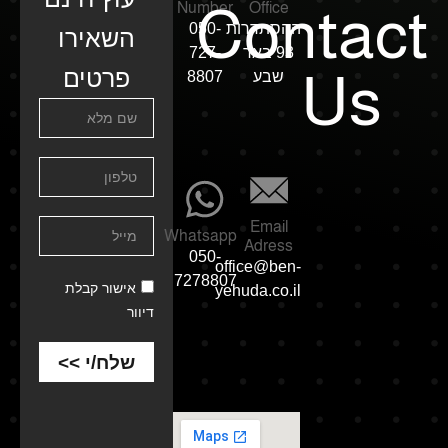
Contact
Number
Office
ההסתדרות
050-
השאירו
93 באר
727-
Us
פרטים
שבע
8807
Email
Whatsapp
Adress
050-
office@ben-
7278807
אישור קבלת
yehuda.co.il
דיוור
שלח/י >>